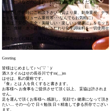
席、コースなどのご予約・お問合せはお電話ください
＊何でも予約時にご相談下さい（質より量、刺身重視、デザ
ート不要、ボリューム重視等･･･なんでもお気軽に）
当店は『安心・安全・美味しい・楽しい・健康に』をモット
ーに、食材・水・醤油等にこだわり化学調味料を一切使用せ
ず、
愛情をかくし味に、毎日心を込めて手作りしています。
093-613-1314
Greeting
皆様はじめまして♪ヽ(´▽｀)/
酒スタイルはせの長谷川ですm(__)m
はせは、私の愛称です。
『食』とは 人を良くすると書きます。
お客様へ お食事をご提供させて頂く以上、 妥協は許されま
せん。
足を運んで頂くお客様へ 感謝し、笑顔で♪ 健康になって頂き
たい… その一心で 日々勉強 日々精進して参る所存でござい
ます。