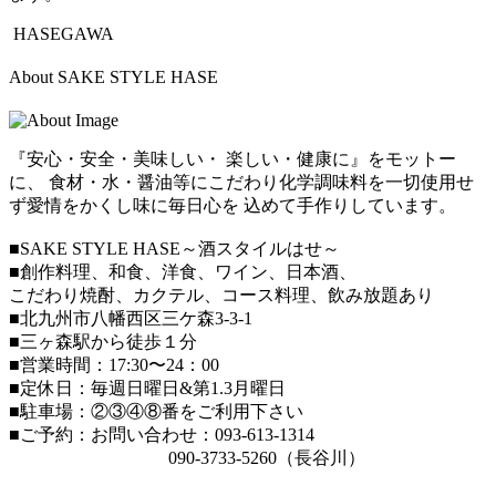
HASEGAWA
About SAKE STYLE HASE
『安心・安全・美味しい・ 楽しい・健康に』をモットー
に、 食材・水・醤油等にこだわり化学調味料を一切使用せ
ず愛情をかくし味に毎日心を 込めて手作りしています。
■SAKE STYLE HASE～酒スタイルはせ～
■創作料理、和食、洋食、ワイン、日本酒、
こだわり焼酎、カクテル、コース料理、飲み放題あり
■北九州市八幡西区三ケ森3-3-1
■三ヶ森駅から徒歩１分
■営業時間：17:30〜24：00
■定休日：毎週日曜日&第1.3月曜日
■駐車場：②③④⑧番をご利用下さい
■ご予約：お問い合わせ：093-613-1314
090-3733-5260（長谷川）