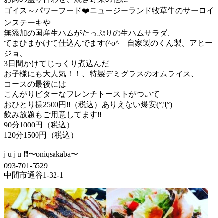
ゴイス～パワーフード❤️ニュージーランド牧草牛のサーロイ
ンステーキや
無添加の国産生ハムがたっぷりの生ハムサラダ、
てまひまかけて仕込んでます(^o^ゞ自家製のくん製、アヒー
ジョ、
3日間かけてじっくり煮込んだ
お子様にも大人気！！、特製デミグラスのオムライス、
コースの最後には
こんがりビターなフレンチトーストがついて
おひとり様2500円‼️（税込）ありえない爆安(°Д°)
飲み放題もご用意してます‼︎
90分1000円（税込）
120分1500円（税込）
j u j u ❗️❗️〜oniqsakaba〜
093-701-5529
中間市通谷1-32-1