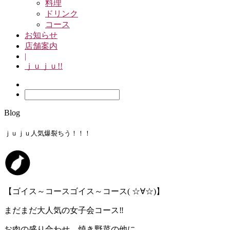
料理
ドリンク
コース
お知らせ
店舗案内
|
ｊｕｊｕ!!
Blog
ｊｕｊｕ人気爆裂ちう！！！
【ゴイス～コースゴイス～コース( ☆∀☆)】
まだまだ大人気の女子会コース‼️
お肉の盛り合わせ、焼き野菜の他に