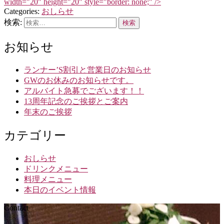
width="20" height="20" style="border: none;" />
Categories:
おしらせ
検索:
お知らせ
ランナー’S割引と営業日のお知らせ
GWのお休みのお知らせです。
アルバイト急募でございます！！
13周年記念のご挨拶とご案内
年末のご挨拶
カテゴリー
おしらせ
ドリンクメニュー
料理メニュー
本日のイベント情報
Contact