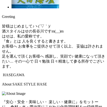
Greeting
皆様はじめまして♪ヽ(´▽｀)/
酒スタイルはせの長谷川ですm(__)m
はせは、私の愛称です。
『食』とは 人を良くすると書きます。
お客様へ お食事をご提供させて頂く以上、 妥協は許されま
せん。
足を運んで頂くお客様へ 感謝し、笑顔で♪ 健康になって頂き
たい… その一心で 日々勉強 日々精進して参る所存でござい
ます。
HASEGAWA
About SAKE STYLE HASE
『安心・安全・美味しい・ 楽しい・健康に』をモットー
に、 食材・水・醤油等にこだわり化学調味料を一切使用せ