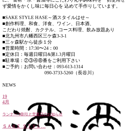
ず愛情をかくし味に毎日心を 込めて手作りしています。
■SAKE STYLE HASE～酒スタイルはせ～
■創作料理、和食、洋食、ワイン、日本酒、
こだわり焼酎、カクテル、コース料理、飲み放題あり
■北九州市八幡西区三ケ森3-3-1
■三ヶ森駅から徒歩１分
■営業時間：17:30〜24：00
■定休日：毎週日曜日&第1.3月曜日
■駐車場：②③④⑧番をご利用下さい
■ご予約：お問い合わせ：093-613-1314
090-3733-5260（長谷川）
NEWS
19
4月
ランナー’S割引と営業日のお知らせ
ＳＡＫＥ ＳＴＹＬ…