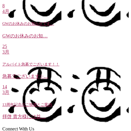
8
4月
GWのお休みのお知らせです。
GWのお休みのお知…
25
3月
アルバイト急募でございます！！
急募でございます✨…
14
3月
13周年記念のご挨拶とご案内
拝啓 貴方様には益…
Connect With Us