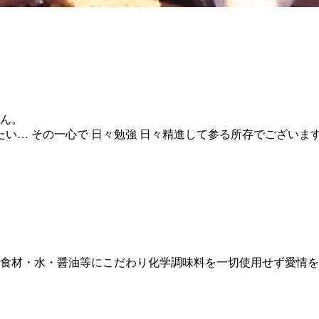
せん。
たい… その一心で 日々勉強 日々精進して参る所存でございま
 食材・水・醤油等にこだわり化学調味料を一切使用せず愛情を