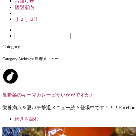
お知らせ
店舗案内
|
ｊｕｊｕ!!
Category
Category Archives: 料理メニュー
夏野菜のキーマカレーピザいかがですか♪
栄養満点＆夏バテ撃退メニュー続々登場中です！！！Facebook
続きを読む