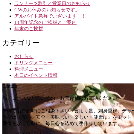
ランナー’S割引と営業日のお知らせ
GWのお休みのお知らせです。
アルバイト急募でございます！！
13周年記念のご挨拶とご案内
年末のご挨拶
カテゴリー
おしらせ
ドリンクメニュー
料理メニュー
本日のイベント情報
Contact
席、コースなどのご予約・お問合せはお電話ください
＊何でも予約時にご相談下さい（質より量、刺身重視、デザー
当店は『安心・安全・美味しい・楽しい・健康に』をモット
愛情をかくし味に、毎日心を込めて手作りしています。