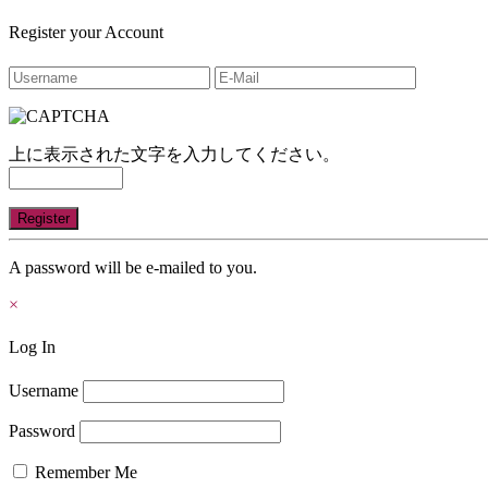
Register your Account
上に表示された文字を入力してください。
A password will be e-mailed to you.
×
Log In
Username
Password
Remember Me