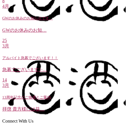
8
4月
GWのお休みのお知らせです。
GWのお休みのお知…
25
3月
アルバイト急募でございます！！
急募でございます✨…
14
3月
13周年記念のご挨拶とご案内
拝啓 貴方様には益…
Connect With Us