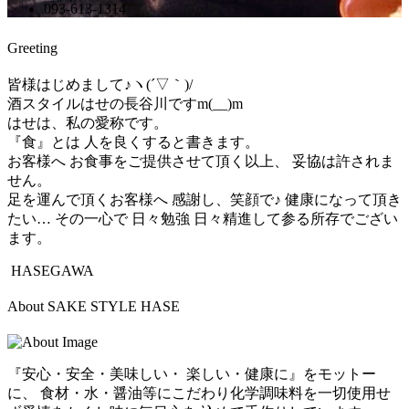
093-613-1314
Greeting
皆様はじめまして♪ヽ(´▽｀)/
酒スタイルはせの長谷川ですm(__)m
はせは、私の愛称です。
『食』とは 人を良くすると書きます。
お客様へ お食事をご提供させて頂く以上、 妥協は許されま
せん。
足を運んで頂くお客様へ 感謝し、笑顔で♪ 健康になって頂き
たい… その一心で 日々勉強 日々精進して参る所存でござい
ます。
HASEGAWA
About SAKE STYLE HASE
『安心・安全・美味しい・ 楽しい・健康に』をモットー
に、 食材・水・醤油等にこだわり化学調味料を一切使用せ