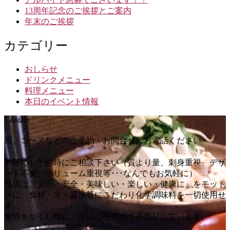
13周年記念のご挨拶とご案内
年末のご挨拶
カテゴリー
おしらせ
ドリンクメニュー
料理メニュー
本日のイベント情報
Contact
席、コースなどのご予約・お問合せはお電話ください
＊何でも予約時にご相談下さい（質より量、刺身重視、デザ
ート不要、ボリューム重視等･･･なんでもお気軽に）
当店は『安心・安全・美味しい・楽しい・健康に』をモット
ーに、食材・水・醤油等にこだわり化学調味料を一切使用せ
ず、
愛情をかくし味に、毎日心を込めて手作りしています。