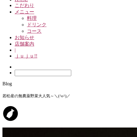
こだわり
メニュー
料理
ドリンク
コース
お知らせ
店舗案内
|
ｊｕｊｕ!!
Blog
若松産の無農薬野菜大人気～＼(^o^)／