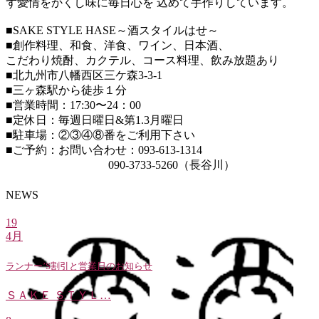
ず愛情をかくし味に毎日心を 込めて手作りしています。
■SAKE STYLE HASE～酒スタイルはせ～
■創作料理、和食、洋食、ワイン、日本酒、
こだわり焼酎、カクテル、コース料理、飲み放題あり
■北九州市八幡西区三ケ森3-3-1
■三ヶ森駅から徒歩１分
■営業時間：17:30〜24：00
■定休日：毎週日曜日&第1.3月曜日
■駐車場：②③④⑧番をご利用下さい
■ご予約：お問い合わせ：093-613-1314
090-3733-5260（長谷川）
NEWS
19
4月
ランナー’S割引と営業日のお知らせ
ＳＡＫＥ ＳＴＹＬ…