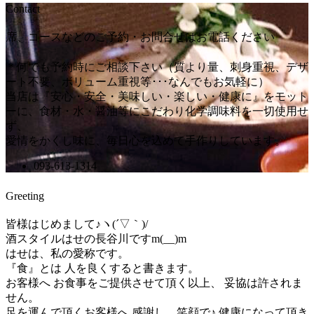
Contact
席、コースなどのご予約・お問合せはお電話ください
＊何でも予約時にご相談下さい（質より量、刺身重視、デザ
ート不要、ボリューム重視等･･･なんでもお気軽に）
当店は『安心・安全・美味しい・楽しい・健康に』をモット
ーに、食材・水・醤油等にこだわり化学調味料を一切使用せ
ず、
愛情をかくし味に、毎日心を込めて手作りしています。
093-613-1314
Greeting
皆様はじめまして♪ヽ(´▽｀)/
酒スタイルはせの長谷川ですm(__)m
はせは、私の愛称です。
『食』とは 人を良くすると書きます。
お客様へ お食事をご提供させて頂く以上、 妥協は許されま
せん。
足を運んで頂くお客様へ 感謝し、笑顔で♪ 健康になって頂き