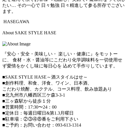
たい… その一心で 日々勉強 日々精進して参る所存でござい
ます。
HASEGAWA
About SAKE STYLE HASE
『安心・安全・美味しい・ 楽しい・健康に』をモットー
に、 食材・水・醤油等にこだわり化学調味料を一切使用せ
ず愛情をかくし味に毎日心を 込めて手作りしています。
■SAKE STYLE HASE～酒スタイルはせ～
■創作料理、和食、洋食、ワイン、日本酒、
こだわり焼酎、カクテル、コース料理、飲み放題あり
■北九州市八幡西区三ケ森3-3-1
■三ヶ森駅から徒歩１分
■営業時間：17:30〜24：00
■定休日：毎週日曜日&第1.3月曜日
■駐車場：②③④⑧番をご利用下さい
■ご予約：お問い合わせ：093-613-1314