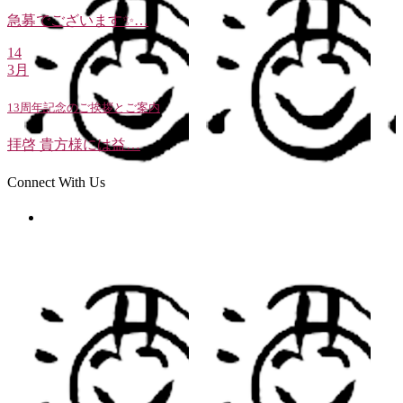
急募でございます✨…
14
3月
13周年記念のご挨拶とご案内
拝啓 貴方様には益…
Connect With Us