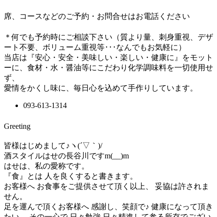
席、コースなどのご予約・お問合せはお電話ください
＊何でも予約時にご相談下さい（質より量、刺身重視、デザ
ート不要、ボリューム重視等･･･なんでもお気軽に）
当店は『安心・安全・美味しい・楽しい・健康に』をモット
ーに、食材・水・醤油等にこだわり化学調味料を一切使用せ
ず、
愛情をかくし味に、毎日心を込めて手作りしています。
093-613-1314
Greeting
皆様はじめまして♪ヽ(´▽｀)/
酒スタイルはせの長谷川ですm(__)m
はせは、私の愛称です。
『食』とは 人を良くすると書きます。
お客様へ お食事をご提供させて頂く以上、 妥協は許されま
せん。
足を運んで頂くお客様へ 感謝し、笑顔で♪ 健康になって頂き
たい… その一心で 日々勉強 日々精進して参る所存でござい