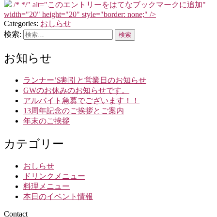
/*
*/" alt="このエントリーをはてなブックマークに追加"
width="20" height="20" style="border: none;" />
Categories:
おしらせ
検索:
お知らせ
ランナー’S割引と営業日のお知らせ
GWのお休みのお知らせです。
アルバイト急募でございます！！
13周年記念のご挨拶とご案内
年末のご挨拶
カテゴリー
おしらせ
ドリンクメニュー
料理メニュー
本日のイベント情報
Contact