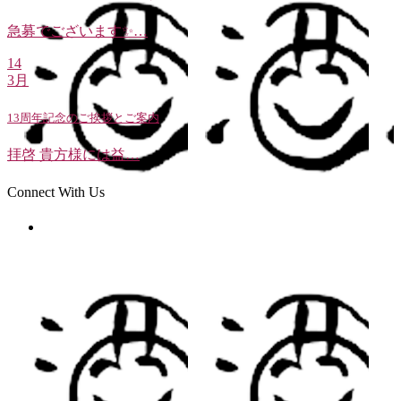
急募でございます✨…
14
3月
13周年記念のご挨拶とご案内
拝啓 貴方様には益…
Connect With Us