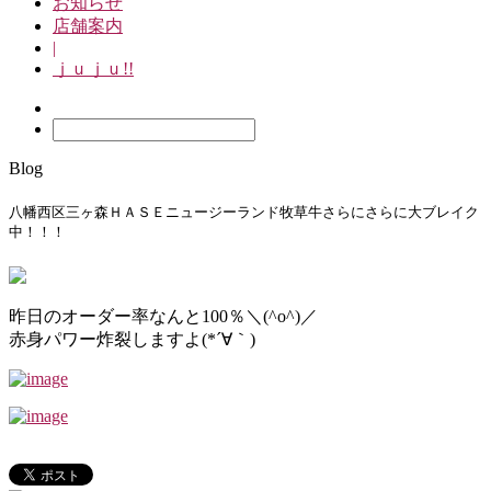
お知らせ
店舗案内
|
ｊｕｊｕ!!
Blog
八幡西区三ヶ森ＨＡＳＥニュージーランド牧草牛さらにさらに大ブレイク
中！！！
昨日のオーダー率なんと100％＼(^o^)／
赤身パワー炸裂しますよ(*´∀｀)