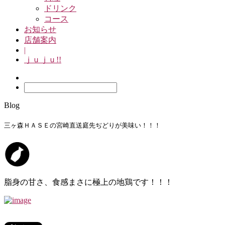
ドリンク
コース
お知らせ
店舗案内
|
ｊｕｊｕ!!
Blog
三ヶ森ＨＡＳＥの宮崎直送庭先ぢどりが美味い！！！
脂身の甘さ、食感まさに極上の地鶏です！！！