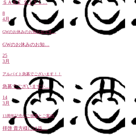
ＳＡＫＥ ＳＴＹＬ…
8
4月
GWのお休みのお知らせです。
GWのお休みのお知…
25
3月
アルバイト急募でございます！！
急募でございます✨…
14
3月
13周年記念のご挨拶とご案内
拝啓 貴方様には益…