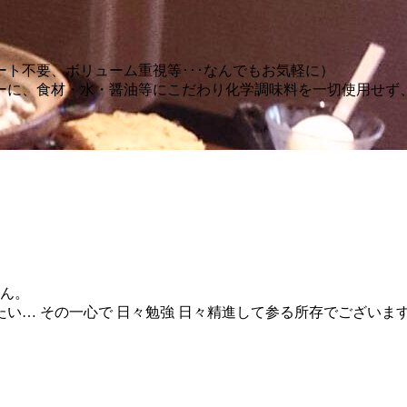
ト不要、ボリューム重視等･･･なんでもお気軽に）
ーに、食材・水・醤油等にこだわり化学調味料を一切使用せず
せん。
たい… その一心で 日々勉強 日々精進して参る所存でございま