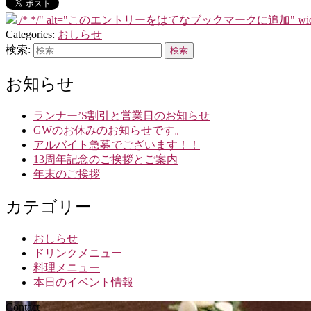
/*
*/" alt="このエントリーをはてなブックマークに追加" width="20" hei
Categories:
おしらせ
検索:
お知らせ
ランナー’S割引と営業日のお知らせ
GWのお休みのお知らせです。
アルバイト急募でございます！！
13周年記念のご挨拶とご案内
年末のご挨拶
カテゴリー
おしらせ
ドリンクメニュー
料理メニュー
本日のイベント情報
Contact