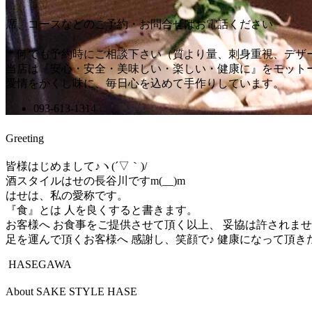
席、コースなどのご予約・お問合せはお電話ください
＊何でも予約時にご相談下さい（質より量、刺身重視、デザー
当店は『安心・安全・美味しい・楽しい・健康に』をモット
愛情をかくし味に、毎日心を込めて手作りしています。
093-613-1314
Greeting
皆様はじめまして♪ヽ(´▽｀)/
酒スタイルはせの長谷川ですm(__)m
はせは、私の愛称です。
『食』とは 人を良くすると書きます。
お客様へ お食事をご提供させて頂く以上、 妥協は許されま
足を運んで頂くお客様へ 感謝し、笑顔で♪ 健康になって頂き
HASEGAWA
About SAKE STYLE HASE