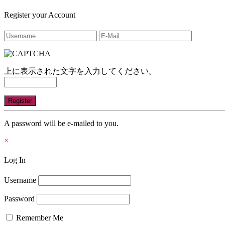
Register your Account
上に表示された文字を入力してください。
A password will be e-mailed to you.
×
Log In
Username
Password
Remember Me