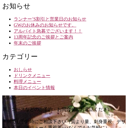
お知らせ
ランナー’S割引と営業日のお知らせ
GWのお休みのお知らせです。
アルバイト急募でございます！！
13周年記念のご挨拶とご案内
年末のご挨拶
カテゴリー
おしらせ
ドリンクメニュー
料理メニュー
本日のイベント情報
Contact
席、コースなどのご予約・お問合せはお電話ください
＊何でも予約時にご相談下さい（質より量、刺身重視、デザ
ート不要、ボリューム重視等･･･なんでもお気軽に）