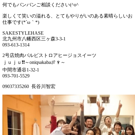
何でもバンバンご相談ください(^o^ゞ
楽しくて笑いの溢れる、とてもやりがいのある素晴らしいお
仕事です(*´ω｀*)
SAKESTYLEHASE
北九州市八幡西区三ヶ森3-3-1
093-613-1314
2号店焼肉バルビストロアヒージョスイーツ
ｊｕｊｕ❗❗～oniqsakaba🍖🍷～
中間市通谷1-32-1
093-701-5529
09037335260 長谷川智宏