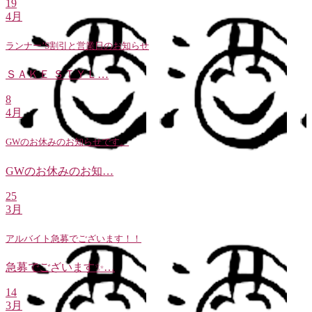
19
4月
ランナー’S割引と営業日のお知らせ
ＳＡＫＥ ＳＴＹＬ…
8
4月
GWのお休みのお知らせです。
GWのお休みのお知…
25
3月
アルバイト急募でございます！！
急募でございます✨…
14
3月