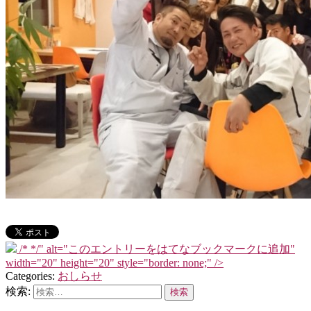
/*
*/" alt="このエントリーをはてなブックマークに追加"
width="20" height="20" style="border: none;" />
Categories:
おしらせ
検索: