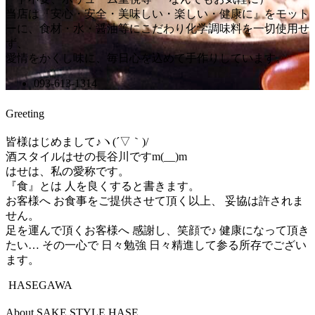
当店は『安心・安全・美味しい・楽しい・健康に』をモット
ーに、食材・水・醤油等にこだわり化学調味料を一切使用せ
ず、
愛情をかくし味に、毎日心を込めて手作りしています。
093-613-1314
Greeting
皆様はじめまして♪ヽ(´▽｀)/
酒スタイルはせの長谷川ですm(__)m
はせは、私の愛称です。
『食』とは 人を良くすると書きます。
お客様へ お食事をご提供させて頂く以上、 妥協は許されま
せん。
足を運んで頂くお客様へ 感謝し、笑顔で♪ 健康になって頂き
たい… その一心で 日々勉強 日々精進して参る所存でござい
ます。
HASEGAWA
About SAKE STYLE HASE