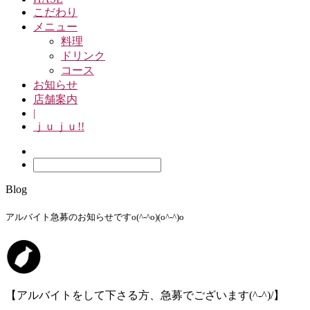
こだわり
メニュー
料理
ドリンク
コース
お知らせ
店舗案内
|
ｊｕｊｕ!!
Blog
アルバイト急募のお知らせですo(^-^o)(o^-^)o
【アルバイトをして下さる方、急募でございます(^-^)/】