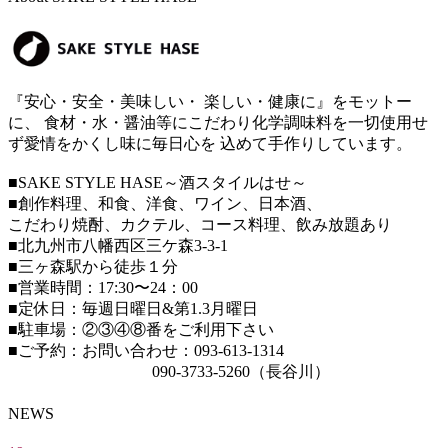
『安心・安全・美味しい・ 楽しい・健康に』をモットー
に、 食材・水・醤油等にこだわり化学調味料を一切使用せ
ず愛情をかくし味に毎日心を 込めて手作りしています。
■SAKE STYLE HASE～酒スタイルはせ～
■創作料理、和食、洋食、ワイン、日本酒、
こだわり焼酎、カクテル、コース料理、飲み放題あり
■北九州市八幡西区三ケ森3-3-1
■三ヶ森駅から徒歩１分
■営業時間：17:30〜24：00
■定休日：毎週日曜日&第1.3月曜日
■駐車場：②③④⑧番をご利用下さい
■ご予約：お問い合わせ：093-613-1314
090-3733-5260（長谷川）
NEWS