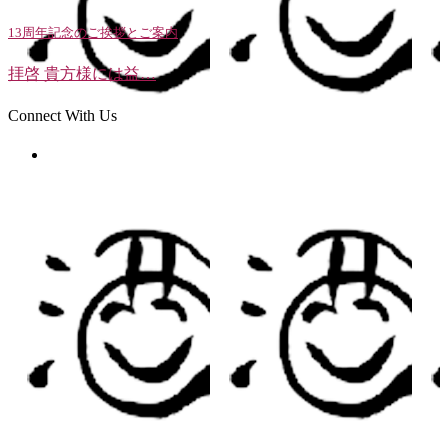
13周年記念のご挨拶とご案内
拝啓 貴方様には益…
Connect With Us