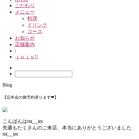
こだわり
メニュー
料理
ドリンク
コース
お知らせ
店舗案内
|
ｊｕｊｕ!!
Blog
【忘年会の御予約承ります❤】
こんばんはm(__)m
先週もたくさんのご来店、本当にありがとうございました
m(__)m