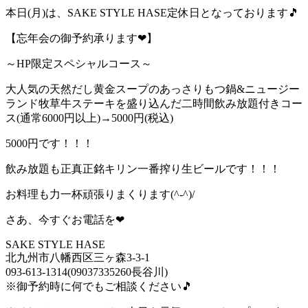
本日(月)は、SAKE STYLE HASE定休日となっております🎵
【忘年会の御予約承ります❤】
～HP限定スペシャルコース～
大人気の天然だし黄金スープのあっさりもつ鍋&ニュージー
ランド牧草牛ステーキを盛り込んだ二時間飲み放題付きコー
ス(通常6000円以上)→5000円(税込)
5000円です！！！
飲み放題も正真正銘キリン一番搾り生ビールです！！！
お料理も力一杯頑張りまくります(^-^)/
さあ、今すぐお電話を❤
SAKE STYLE HASE
北九州市八幡西区三ヶ森3-3-1
093-613-1314(09037335260長谷川)
※御予約時に何でもご相談ください🎵