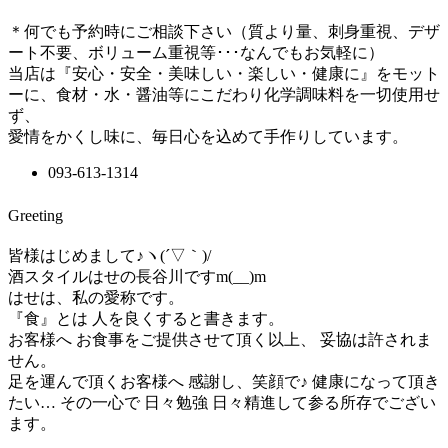
＊何でも予約時にご相談下さい（質より量、刺身重視、デザ
ート不要、ボリューム重視等･･･なんでもお気軽に）
当店は『安心・安全・美味しい・楽しい・健康に』をモット
ーに、食材・水・醤油等にこだわり化学調味料を一切使用せ
ず、
愛情をかくし味に、毎日心を込めて手作りしています。
093-613-1314
Greeting
皆様はじめまして♪ヽ(´▽｀)/
酒スタイルはせの長谷川ですm(__)m
はせは、私の愛称です。
『食』とは 人を良くすると書きます。
お客様へ お食事をご提供させて頂く以上、 妥協は許されま
せん。
足を運んで頂くお客様へ 感謝し、笑顔で♪ 健康になって頂き
たい… その一心で 日々勉強 日々精進して参る所存でござい
ます。