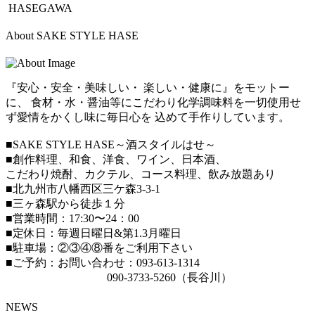
HASEGAWA
About SAKE STYLE HASE
『安心・安全・美味しい・ 楽しい・健康に』をモットー
に、 食材・水・醤油等にこだわり化学調味料を一切使用せ
ず愛情をかくし味に毎日心を 込めて手作りしています。
■SAKE STYLE HASE～酒スタイルはせ～
■創作料理、和食、洋食、ワイン、日本酒、
こだわり焼酎、カクテル、コース料理、飲み放題あり
■北九州市八幡西区三ケ森3-3-1
■三ヶ森駅から徒歩１分
■営業時間：17:30〜24：00
■定休日：毎週日曜日&第1.3月曜日
■駐車場：②③④⑧番をご利用下さい
■ご予約：お問い合わせ：093-613-1314
090-3733-5260（長谷川）
NEWS