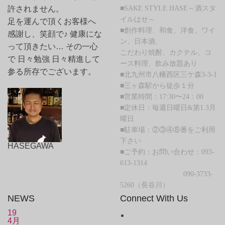
■SAKE STYLE HASE～酒スタ
許されません。
イルはせ～
足を運んで頂くお客様へ
■創作料理、和食、洋食、ワイ
感謝し、笑顔で♪ 健康にな
ン、日本酒、
って頂きたい… その一心
こだわり焼酎、カクテル、コ
で 日々勉強 日々精進して
ース料理、飲み放題あり
参る所存でございます。
■北九州市八幡西区三ケ森3-3-1
■三ヶ森駅から徒歩１分
■営業時間：17:30〜24：00
■定休日：毎週日曜日&第1.3月
曜日
■駐車場：②③④⑧番をご利用
下さい
HASEGAWA
■ご予約：お問い合わせ：093-
613-1314
090-3733-
5260（長谷川）
NEWS
Connect With Us
19
4月