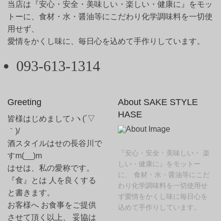
当店は『安心・安全・美味しい・楽しい・健康に』をモッ
トーに、食材・水・醤油等にこだわり化学調味料を一切使
用せず、
愛情をかくし味に、毎日心を込めて手作りしています。
093-613-1314
Greeting
About SAKE STYLE
HASE
皆様はじめまして♪ヽ(´▽
｀)/
酒スタイルはせの長谷川で
『安心・安全・美味しい・ 楽
すm(__)m
しい・健康に』をモットー
はせは、私の愛称です。
に、 食材・水・醤油等にこだ
『食』とは 人を良くする
わり化学調味料を一切使用せ
と書きます。
ず愛情をかくし味に毎日心を
お客様へ お食事をご提供
込めて手作りしています。
させて頂く以上、 妥協は