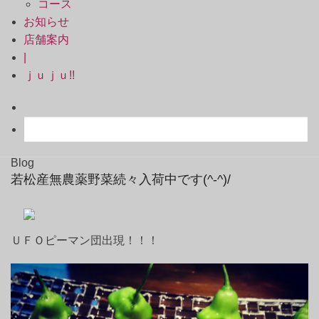
コース
お知らせ
店舗案内
|
ｊｕｊｕ!!
Blog
若松産無農薬野菜続々入荷中です(^-^)/
ＵＦＯピーマン団出現！！！