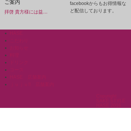
ご案内
facebookからもお得情報な
ど配信しております。
拝啓 貴方様には益…
HASE
こだわり
お知らせ
料理
ドリンク
コース
HASE 店舗案内
ｊｕｊｕ!! 店舗案内
Copyright
SAKE STYLE
HASE 2016