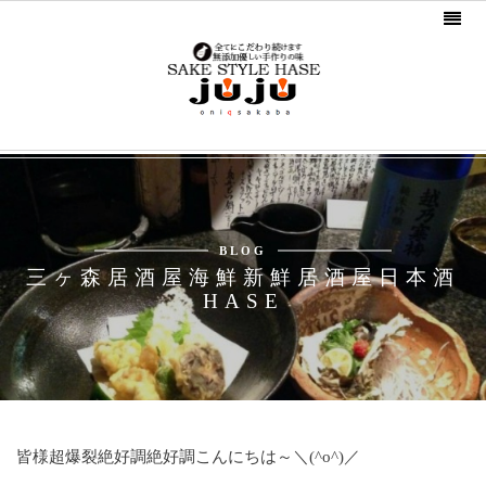
BLOG
三ヶ森居酒屋海鮮新鮮居酒屋日本酒
HASE
皆様超爆裂絶好調絶好調こんにちは～＼(^o^)／