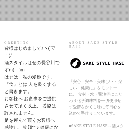
GREETING
ABOUT SAKE STYLE
HASE
皆様はじめまして♪ヽ(´▽
｀)/
酒スタイルはせの長谷川で
すm(__)m
はせは、私の愛称です。
『安心・安全・美味しい・ 楽
『食』とは 人を良くする
しい・健康に』をモットー
と書きます。
に、 食材・水・醤油等にこだ
お客様へ お食事をご提供
わり化学調味料を一切使用せ
させて頂く以上、 妥協は
ず愛情をかくし味に毎日心を
許されません。
込めて手作りしています。
足を運んで頂くお客様へ
■SAKE STYLE HASE～酒スタ
感謝し、笑顔で♪ 健康にな