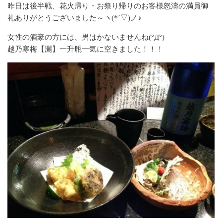
昨日は後半戦、花火帰り・お祭り帰りのお客様怒濤の満員御
礼ありがとうございました～ヽ(*´▽)ノ♪
女性の酒豪の方には、男はかないませんね(°Д°)
越乃寒梅【灑】一升瓶一気に空きました！！！