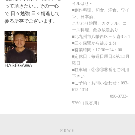
イルはせ～
って頂きたい… その一心
■創作料理、和食、洋食、ワイ
で 日々勉強 日々精進して
ン、日本酒、
参る所存でございます。
こだわり焼酎、カクテル、コ
ース料理、飲み放題あり
■北九州市八幡西区三ケ森3-3-1
■三ヶ森駅から徒歩１分
■営業時間：17:30〜24：00
■定休日：毎週日曜日&第1.3月
曜日
HASEGAWA
■駐車場：②③④⑧番をご利用
下さい
■ご予約：お問い合わせ：093-
613-1314
090-3733-
5260（長谷川）
NEWS