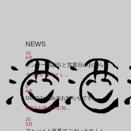
NEWS
19
4月
ランナー’S割引と営業日のお知らせ
ＳＡＫＥ ＳＴＹＬ…
8
4月
GWのお休みのお知らせです。
GWのお休みのお知…
25
3月