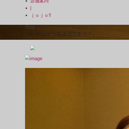
店舗案内
|
ｊｕｊｕ!!
Blog
それではケーキ入刀です！！、