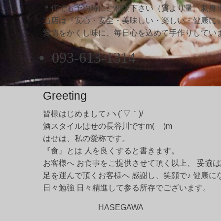
＊何でも予約時にご相談下さい（質より量、刺身重
当店は『安心・安全・美味しい・楽しい・健康に
愛情をかくし味に、毎日心を込めて手作りしてい
093-613-1314
Greeting
皆様はじめまして♪ヽ(´▽｀)/
酒スタイルはせの長谷川ですm(__)m
はせは、私の愛称です。
『食』とは 人を良くすると書きます。
お客様へ お食事をご提供させて頂く以上、 妥協
足を運んで頂くお客様へ 感謝し、笑顔で♪ 健康に
日々勉強 日々精進して参る所存でございます。
HASEGAWA