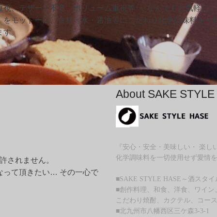
視、デザート不要、ボリューム重視等･･･なんでもお気軽に）
』をモットーに、食材・水・醤油等にこだわり化学調味料を一
ます。
About SAKE STYLE
『安心・安全・美味しい・ 楽し
化学調味料を一切使用せず愛情を
は許されません。
なって頂きたい… その一心で
■SAKE STYLE HASE～酒スタ
■創作料理、和食、洋食、ワイン
こだわり焼酎、カクテル、コー
■北九州市八幡西区三ケ森3-3-1