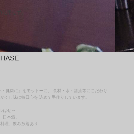
切使用せず、
 HASE
い・健康に』をモットーに、 食材・水・醤油等にこだわり
かくし味に毎日心を 込めて手作りしています。
イルはせ～
、日本酒、
ス料理、飲み放題あり