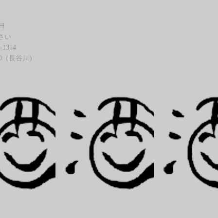
日
さい
1314
（長谷川）